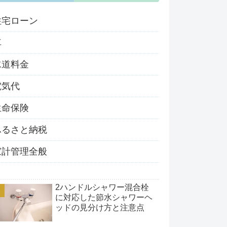
住宅ローン
車
水道料金
電気代
生命保険
ふるさと納税
家計管理全般
2ハンドルシャワー混合栓
に対応した節水シャワーヘ
ッドの見分け方と注意点