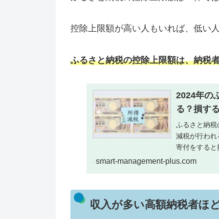
控除上限額が高い人もいれば、低い
ふるさと納税の控除上限額は、納税
2024年
る？損す
ふるさと納税
減税が行われ
寄付をすると
しょう。この
smart-management-plus.com
についてくわ
収入が多い高額納税者ほ