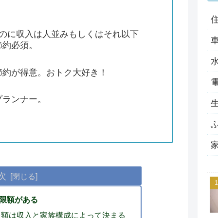
。
るのに収入は人並みもしくはそれ以下
節約必須。
節約が得意。おトク大好き！
プランナー。
次
限額がある
限額は収入と家族構成によって決まる