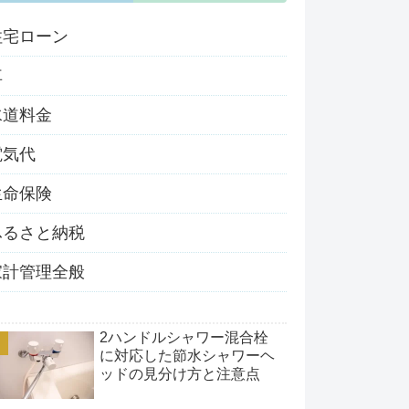
住宅ローン
車
水道料金
電気代
生命保険
ふるさと納税
家計管理全般
2ハンドルシャワー混合栓
に対応した節水シャワーヘ
ッドの見分け方と注意点