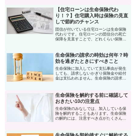
険の見直しで損をしてしまう10の失敗パ
ターンを挙げ、後悔しないための5つの方
【住宅ローンは生命保険代わ
法を紹介します。
り！？】住宅購入時は保険の見直
しで節約のチャンス
団信が付いている住宅ローンは生命保険
代わりです。住宅ローンの団信分の死亡
保障を見直すことで、どれくらい保険料
の節約になるのかをシミュレーションし
てみました。保険の見直しでの注意点も
解説しています。
生命保険の請求の時効は何年？時
効を過ぎたときにすべきこと
生命保険に加入していて支払事由が発生
しても、請求しないかぎり保険金や給付
金は支払われません。生命保険の請求の
時効は何年なのでしょうか。もしも時効
を過ぎてしまった場合はどうすべきなの
か、くわしく解説していきます。
生命保険を解約する前に確認して
おきたい10の注意点
生命保険のみなしでは、加入している保
険を解約することもあります。生命保険
の解約には、注意すべき点がたくさんあ
ります。この記事では、生命保険の解約
前に知っておきたい10の注意点をくわし
く解説しています。
生命保険を契約後すぐに解約する