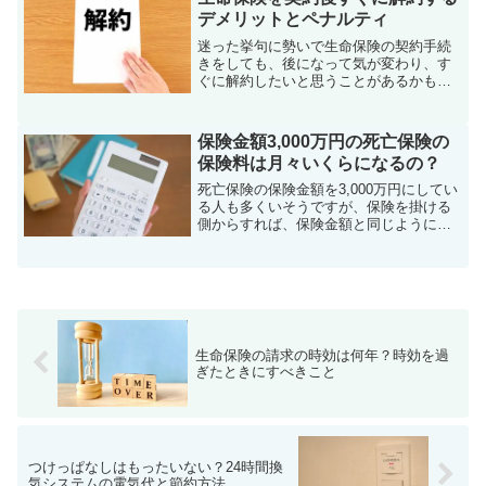
デメリットとペナルティ
迷った挙句に勢いで生命保険の契約手続
きをしても、後になって気が変わり、す
ぐに解約したいと思うことがあるかもし
れません。この記事では、生命保険を契
約後すぐに解約するデメリットとペナル
ティについてくわしく解説していきま
保険金額3,000万円の死亡保険の
す。
保険料は月々いくらになるの？
死亡保険の保険金額を3,000万円にしてい
る人も多くいそうですが、保険を掛ける
側からすれば、保険金額と同じように気
になるのが保険料です。今回は、保険金
額3,000万円の死亡保険の保険料が、月々
いくらぐらいになるのかを調べてみまし
た。
生命保険の請求の時効は何年？時効を過
ぎたときにすべきこと
つけっぱなしはもったいない？24時間換
気システムの電気代と節約方法