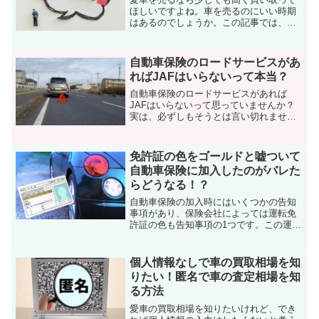
ほしいですよね。車を売るのにいい時期
はあるのでしょうか。この記事では、車
を売却するベストタイミングについて解
説していきます。
自動車保険のロードサービスがあ
ればJAFはいらないって本当？
自動車保険のロードサービスがあれば
JAFはいらないって思っていませんか？
実は、必ずしもそうとは言い切れませ
ん。自動車保険のロードサービスとJAF
の違いを説明し、どのような人がJAFに
入った方がいいのかを解説していきま
免許証の色をゴールドと嘘ついて
す。
自動車保険に加入したのがバレた
らどうなる！？
自動車保険の加入時にはいくつかの告知
事項があり、保険会社によっては運転免
許証の色も告知事項の1つです。この運転
免許証の色をゴールドと嘘ついて自動車
保険に加入したらどうなるのか、くわし
く解説していきます。
個人情報なしで車の買取相場を知
りたい！匿名で車の査定相場を知
る方法
愛車の買取相場を知りたいけれど、でき