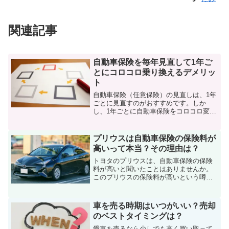
関連記事
自動車保険を毎年見直して1年ご
とにコロコロ乗り換えるデメリッ
ト
自動車保険（任意保険）の見直しは、1年
ごとに見直すのがおすすめです。しか
し、1年ごとに自動車保険をコロコロ変え
ることに何か問題はないのでしょうか。
この記事では、乗り換えで自動車保険を1
年ごとにコロコロ変えるデメリットにつ
プリウスは自動車保険の保険料が
いて解説しています。
高いって本当？その理由は？
トヨタのプリウスは、自動車保険の保険
料が高いと聞いたことはありませんか。
このプリウスの保険料が高いという噂が
本当なのか、またその理由を解説してい
きます。
車を売る時期はいつがいい？売却
のベストタイミングは？
愛車を売るなら少しでも高く買い取って