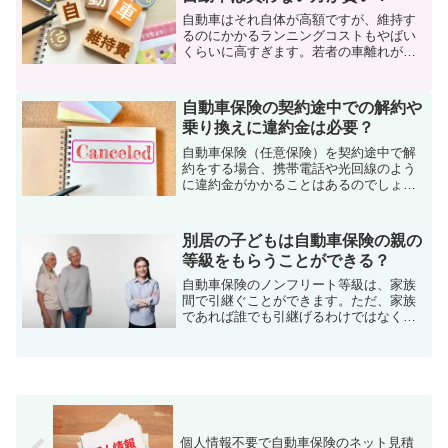
自動車はそれ自体が高額ですが、維持す
るのにかかるランニングコストもやばい
くらいに高すぎます。若者の車離れがよ
く取り沙汰されますが、その大きな要因
の1つは自動車の維持費が高いからです。
維持費が高すぎる自動車は、買わない方
自動車保険の契約途中での解約や
が賢いのでしょうか。
乗り換えに違約金は必要？
自動車保険（任意保険）を契約途中で解
約をする場合、携帯電話や光回線のよう
に違約金がかかることはあるのでしょう
か。この記事では、契約期間の途中で自
動車保険を解約すると違約金が必要なの
か、また解約時の払戻金や注意点につい
別居の子どもは自動車保険の親の
て解説していきます。
等級をもらうことができる？
自動車保険のノンフリート等級は、家族
間で引継ぐことができます。ただ、家族
であれば誰でも引継げるわけではなく、
条件があります。家族間の等級引継ぎに
ついて、くわしく解説していきます。
個人情報不要で自動車保険のネット見積