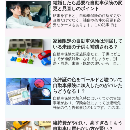
結婚したら必要な自動車保険の変
更と見直しのポイント
結婚をすると、自動車保険の住所変更や
改姓だけでなく、補償や条件の変更も必
要なケースもあります。この記事では、
結婚したら行う自動車保険の変更と見直
しのポイントを解説していきます。
家族限定の自動車保険は別居して
いる未婚の子供も補償される？
自動車保険の家族限定だと、子供はどこ
までが補償対象になるでしょうか。別
居・同居、未婚・既婚の違いから、自動
車保険の家族限定の補償範囲を解説して
いきます。
免許証の色をゴールドと嘘ついて
自動車保険に加入したのがバレた
らどうなる！？
自動車保険の加入時にはいくつかの告知
事項があり、保険会社によっては運転免
許証の色も告知事項の1つです。この運転
免許証の色をゴールドと嘘ついて自動車
保険に加入したらどうなるのか、くわし
く解説していきます。
維持費がやばい、高すぎる！もう
自動車は買わない方が賢い？