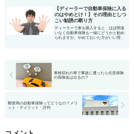
ついて、くわしく解説していきます。
【ディーラーで自動車保険に入る
のはやめとけ！】その理由としつ
こい勧誘の断り方
ディーラーで車を購入すると、ほぼ間違
いなく自動車保険も一緒にどうかと勧め
られますが、やめておいた方がいい理由
がたくさんあります。この記事では、デ
ィーラーで自動車保険に入らない方がい
い理由と、ディーラーからのしつこい勧
誘を断る方法について解説していきま
す。
車検切れの車で事故に遭ったら任意保険
の保険金は出るの？
郵便局の自動車保険ってどうなの？メリ
ット・デメリット・評判
コメント