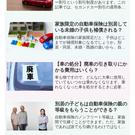
ー割引という割引制度があります。この
記事では、セカンドカー割引の適用条件
や割引率について詳しく説明し、さらに
保険料を安くする方法も紹介していきま
す。
家族限定の自動車保険は別居して
いる未婚の子供も補償される？
自動車保険の家族限定だと、子供はどこ
までが補償対象になるでしょうか。別
居・同居、未婚・既婚の違いから、自動
車保険の家族限定の補償範囲を解説して
いきます。
【車の処分】廃車の引き取りにか
かる費用はいくら？
車も物ですので、どんなに大事に使用し
ていてもいつかは乗れなくなります。乗
れなくなった車を処分するときに必要な
のが、廃車手続きです。処分したい車を
引き取って廃車にするには、どれくらい
の費用がかかるのでしょうか。
別居の子どもは自動車保険の親の
等級をもらうことができる？
自動車保険のノンフリート等級は、家族
間で引継ぐことができます。ただ、家族
であれば誰でも引継げるわけではなく、
条件があります。家族間の等級引継ぎに