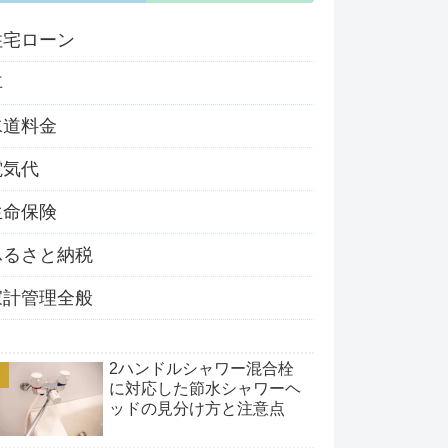
住宅ローン
車
水道料金
電気代
生命保険
ふるさと納税
家計管理全般
2ハンドルシャワー混合栓
に対応した節水シャワーヘ
ッドの見分け方と注意点