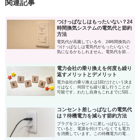
関連記事
つけっぱなしはもったいない？24
時間換気システムの電気代と節約
方法
電気代が高騰している今、24時間換気の
つけっぱなしは電気代がもったいないと
気になるかもしれません。電気代を節約
するために、24時間換気システムをオフ
にしてもいいのでしょうか。今回は、24
時間換気システムの電気代と節約方法を
電力会社の乗り換えを何度も繰り
紹介していきます。
返すメリットとデメリット
電力会社の乗り換えは1回だけという決ま
りはなく、何回でも繰り返し行うことが
可能です。わたし自身もこれまでに5回、
電力会社の変更を経験しています。この
記事では、電力会社の乗り換えを何回も
頻繁に繰り返すメリットとデメリットに
コンセント差しっぱなしの電気代
ついて解説していきます。
は？待機電力を減らす節約方法
プラグをコンセントに差しっぱなしにし
ていると、電源を付けていなくても電力
を消費しています。この待機電力の電気
代がどれくらいかかっているのか、そし