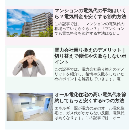
て待機電力をどのように減らし電気代を
節約をすればよいのかを解説していきま
マンションの電気代の平均はいく
す。
ら？電気料金を安くする節約方法
この記事では、「マンションの電気代の
相場っていくらぐらい？」「マンション
でも電気料金を節約する方法はない
の？」という疑問を解決します。
電力会社乗り換えのデメリット｜
切り替えで後悔や失敗をしないポ
イント
この記事では、電力会社乗り換えのデメ
リットを紹介し、後悔や失敗をしないた
めのポイントを解説していきます。電力
会社の乗り換えに不安を感じている人
や、切り替え前にデメリットを把握して
おきたい人におすすめの記事です。
オール電化住宅の高い電気代を節
約してもっと安くする5つの方法
エネルギー源が電力のみのオール電化住
宅は、ガス代がかからない反面、電気代
は高くなります。この記事では、オール
電化住宅の電気代を安くして節約する5つ
の方法を紹介していきます。